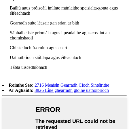
Bailiú agus próiseáil imlínte múnlaithe speisialta-gonta agus
éifeachtach
Gearradh suite léasair gan srian ar bith
Sábháil cliste priontála agus lipéadaithe agus cosaint an
chomhshaoil
Chliste luchtú-cruinn agus ceart
Uathoibríoch siúl-tapa agus éifeachtach
Tábla uiscedhíonach
Roimhe Seo:
2716 Meaisín Gearradh Cloch Sintéirithe
Ar Aghaidh:
3826 Líne ghearradh gloine uathoibríoch