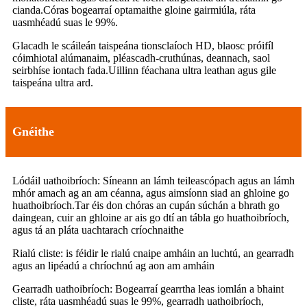
cianda.Córas bogearraí optamaithe gloine gairmiúla, ráta
uasmhéadú suas le 99%.
Glacadh le scáileán taispeána tionsclaíoch HD, blaosc próifíl
cóimhiotal alúmanaim, pléascadh-cruthúnas, deannach, saol
seirbhíse iontach fada.Uillinn féachana ultra leathan agus gile
taispeána ultra ard.
Gnéithe
Lódáil uathoibríoch: Síneann an lámh teileascópach agus an lámh
mhór amach ag an am céanna, agus aimsíonn siad an ghloine go
huathoibríoch.Tar éis don chóras an cupán súchán a bhrath go
daingean, cuir an ghloine ar ais go dtí an tábla go huathoibríoch,
agus tá an pláta uachtarach críochnaithe
Rialú cliste: is féidir le rialú cnaipe amháin an luchtú, an gearradh
agus an lipéadú a chríochnú ag aon am amháin
Gearradh uathoibríoch: Bogearraí gearrtha leas iomlán a bhaint
cliste, ráta uasmhéadú suas le 99%, gearradh uathoibríoch,