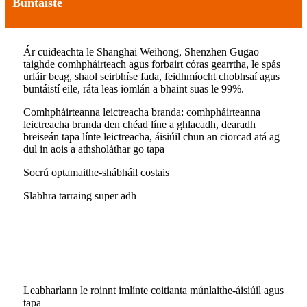
Buntáiste
Ár cuideachta le Shanghai Weihong, Shenzhen Gugao
taighde comhpháirteach agus forbairt córas gearrtha, le spás
urláir beag, shaol seirbhíse fada, feidhmíocht chobhsaí agus
buntáistí eile, ráta leas iomlán a bhaint suas le 99%.
Comhpháirteanna leictreacha branda: comhpháirteanna
leictreacha branda den chéad líne a ghlacadh, dearadh
breiseán tapa línte leictreacha, áisiúil chun an ciorcad atá ag
dul in aois a athsholáthar go tapa
Socrú optamaithe-shábháil costais
Slabhra tarraing super adh
Leabharlann le roinnt imlínte coitianta múnlaithe-áisiúil agus
tapa