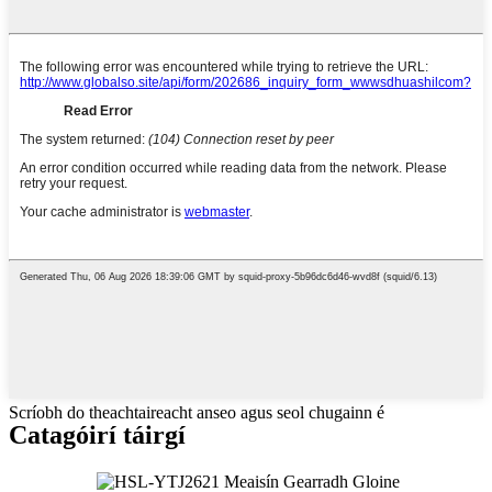
Scríobh do theachtaireacht anseo agus seol chugainn é
Catagóirí táirgí