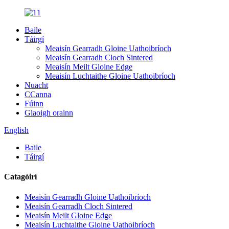
Baile
Táirgí
Meaisín Gearradh Gloine Uathoibríoch
Meaisín Gearradh Cloch Sintered
Meaisín Meilt Gloine Edge
Meaisín Luchtaithe Gloine Uathoibríoch
Nuacht
CCanna
Fúinn
Glaoigh orainn
English
Baile
Táirgí
Catagóirí
Meaisín Gearradh Gloine Uathoibríoch
Meaisín Gearradh Cloch Sintered
Meaisín Meilt Gloine Edge
Meaisín Luchtaithe Gloine Uathoibríoch