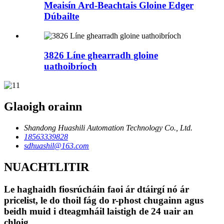
Meaisín Ard-Beachtais Gloine Edger
Dúbailte
3826 Líne ghearradh gloine
uathoibríoch
Glaoigh orainn
Shandong Huashili Automation Technology Co., Ltd.
18563339828
sdhuashil@163.com
NUACHTLITIR
Le haghaidh fiosrúcháin faoi ár dtáirgí nó ár
pricelist, le do thoil fág do r-phost chugainn agus
beidh muid i dteagmháil laistigh de 24 uair an
chloig.