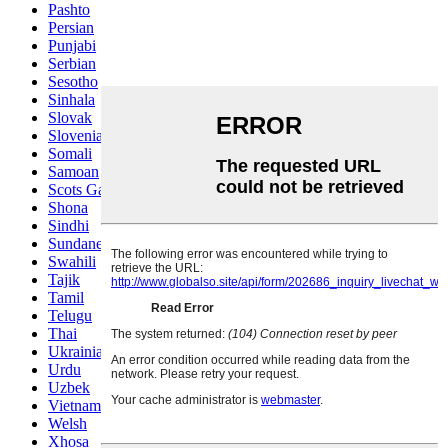
Pashto
Persian
Punjabi
Serbian
Sesotho
Sinhala
Slovak
Slovenian
Somali
Samoan
Scots Gaelic
Shona
Sindhi
Sundanese
Swahili
Tajik
Tamil
Telugu
Thai
Ukrainian
Urdu
Uzbek
Vietnamese
Welsh
Xhosa