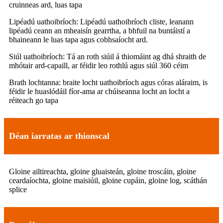
cruinneas ard, luas tapa
Lipéadú uathoibríoch: Lipéadú uathoibríoch cliste, leanann
lipéadú ceann an mheaisín gearrtha, a bhfuil na buntáistí a
bhaineann le luas tapa agus cobhsaíocht ard.
Siúl uathoibríoch: Tá an roth siúil á thiomáint ag dhá shraith de
mhótair ard-capaill, ar féidir leo rothlú agus siúl 360 céim
Brath lochtanna: braite locht uathoibríoch agus córas aláraim, is
féidir le huaslódáil fíor-ama ar chúiseanna locht an locht a
réiteach go tapa
Déan iarratas ar thionscal
Gloine ailtireachta, gloine gluaisteán, gloine troscáin, gloine
ceardaíochta, gloine maisiúil, gloine cupáin, gloine log, scáthán
splice