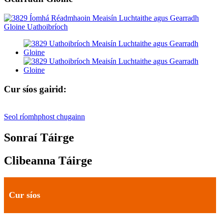
Cur síos gairid:
Seol ríomhphost chugainn
Sonraí Táirge
Clibeanna Táirge
Cur síos