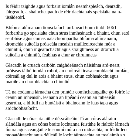
Is féidir taighde agus forbairt iomlán neamhspleách, dearadh,
táirgeadh, a shaincheapadh de réir riachtanais speisialta na n-
úsáideoirí.
Bhíoma alúmanam tionsclaíoch ard-neart 6mm tiubh 6061
forbartha go speisialta chun strus inmheánach a bhaint, chun saol
seirbhíse agus cumas ualachiompartha bhíoma alúmanaim,
dromchla suiteála próiseála meaisín muilleoireachta mór a
chinntiú, chun ingearachacht agus straightness an dromchla
suiteála a chinntiú, feabhas a chur ar chruinneas
Glacadh le cruach carbóin caighdeánach náisiúnta ard-neart,
próiseas táthú iomlán robot, an chóireáil teasa comhlacht iomlán,
cóireáil ag dul in aois a bhaint strus, chun cobhsaíocht agus
maoile an chomhlachta a chinntiú
Tá na codanna lárnacha den printéir comhcheangailte go foirfe le
ceann an mheaisín, leanann an lipéadú ceann an mheaisín
gearrtha, a bhfuil na buntáistí a bhaineann le luas tapa agus
ardchobhsaíocht.
Glacadh le córas rialaithe dé-scáileáin.Tá an córas aláraim
slándála agus an córas braite lochtanna feistithe le rialtóir lárnach
líonra agus ceangailte le sonraí móra na cuideachta, ar féidir leo
monatóireacht agus déileáil le locht táirgeachta an trealaimh go